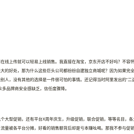
用在线上传就可以轻易上线销售。我直接在淘宝，京东开店不好吗？不容
很大的好处，那为什么这些巨头公司都纷纷自建独立商城呢？因为如果完
赖别人，没有其他的选择是一件很可怕的事情。还记得当时阿里发出的
“二
众多品牌商安全感缺乏，信任度骤降。
还只是几个大型促销，还有平台X周年庆生，升级促销，联合促销，等等名目，各
，流量被各平台分摊，好看的销售额背后却是亏本赚吆喝。那我不参与促