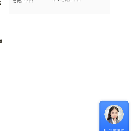
自
重
合
的
售前咨询