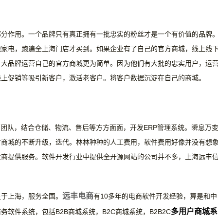
部分作用。一个品牌只有真正拥有一批忠实的粉丝才是一个有价值的品牌
能家电，跑遍全上海门店才买到。如果企业有了自己的官方商城，线上线
。大品牌运营自己的官方商城更为简单。因为他们有大批的忠实用户，运
线上促销等吸引新客户，激活老客户。将客户数据沉淀在自己的商城。
营团队，结合仓储、物流、售后等方方面面，开发ERP管理系统。瞬息万
方商城的不断升级，迭代。林林种种的人工费用，软件费用好像并没有想
发商提供服务。软件开发行业中提供全开源网站的公司并不多，上海
远丰
远丰电商
足于上海，服务全国。
有
10多年的电商软件开发经验，算是和中
多用户商城系
软件系统，包括B2B商城系统，B2C商城系统，B2B2C