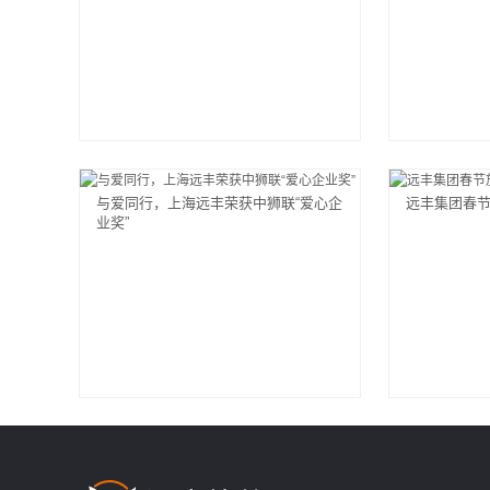
与爱同行，上海远丰荣获中狮联“爱心企
远丰集团春
业奖”