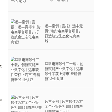
远丰案例 | 喜报！远丰竞
得“川航”电商平台项目，
打造航企生态化电商商
城！
怀
全
深耕电商软件二十载，创
选
新赋能产业数字化｜远丰
软件荣获上海市“专精特
新”企业认证
大
远丰案例 | 远丰软件为宏
金企业管理打造B2B农产
销
品交易撮合平台