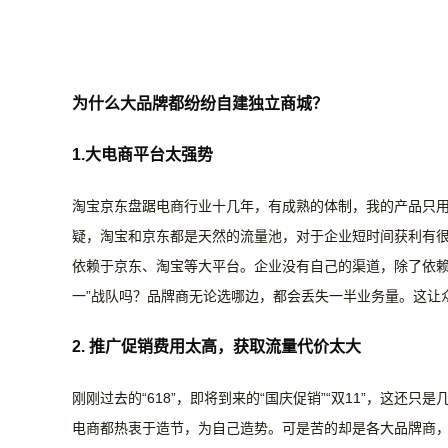
为什么大品牌都纷纷自建独立商城？
1.大电商平台太强势
淘宝京东盘踞电商行业十几年，有成熟的体制，我的产品只
疑，淘宝和京东都是天然的流量池，对于企业短时间获利有
依赖于京东、淘宝等大平台。企业没有自己的渠道，除了依
一”战队吗？品牌商无论选哪边，都会丢失一半业务量。这让
2.
推广促销费用太高，获取流量代价太大
刚刚过去的
“618”，即将到来的“国庆促销”“双11”，这
电商都热衷于造节，为自己造势。可是苦的却是各大品牌商