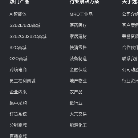
热门产品
行业解决方案
关于远
AI智能体
MRO工业品
公司介
S2B2b/B2B商城
医药医疗
客户案
S2B2C/B2B2C商城
家居建材
荣誉资
B2C商城
快消零售
合作伙
O2O商城
装备制造
联系我
跨境电商
金融保险
公司动
员工福利商城
地产物业
行业资
企业内采
农产品
集中采购
纸行业
订货系统
大宗交易
分销商城
能源化工
直播商城