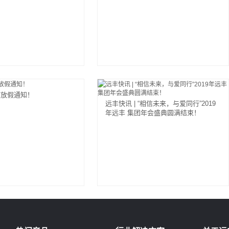
节放假通知！
远丰快讯 | “相信未来，与爱同行”2019
年远丰 集团年会盛典圆满结束！