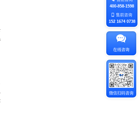
400-858-1598
售前咨询
152 1674 0738
。
下
营
在线咨询
变
象
微信扫码咨询
信