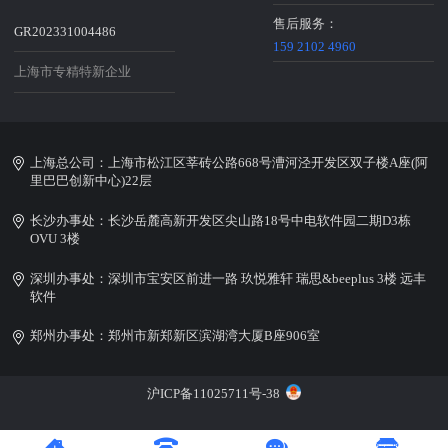
售后服务：
GR202331004486
159 2102 4960
上海市专精特新企业
上海总公司：上海市松江区莘砖公路668号漕河泾开发区双子楼A座(阿
里巴巴创新中心)22层
长沙办事处：长沙岳麓高新开发区尖山路18号中电软件园二期D3栋
OVU 3楼
深圳办事处：深圳市宝安区前进一路 玖悦雅轩 瑞思&beeplus 3楼 远丰
软件
郑州办事处：郑州市新郑新区滨湖湾大厦B座906室
沪ICP备11025711号-38