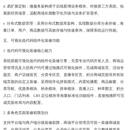
d. 易扩展定制：微服务架构便于后续新增业务模块、对接第三方系统、拓
展新经营场景，适配商场长期数字化升级与业务扩容需求。
e. 分布式数据管理：采用分布式数据库架构，实现数据分库分表存储，海
量订单、用户、商品数据可高效存储与快速查询，保障系统运行性能。
五、可视化低代码组件化装修功能
1. 低代码可视化装修核心能力
系统搭载可视化低代码组件化装修引擎，无需专业代码开发人员，商场运
营管理员及入驻商户均可通过拖拽式可视化操作，完成商城首页、活动专
题页、商户店铺首页、分类专区页、直播专区页、积分商城页面等所有前
端页面的自定义装修。采用组件化拼装模式，内置轮播图、商品橱窗、分
类导航、优惠券模块、秒杀模块、拼单模块、直播入口、种草图文、积分
入口、门店列表、LBS 定位模块等海量标准化功能组件，直接拖拽即可完
成页面布局与内容配置。
2. 多角色页面装修权限划分
支持平台端与商户端分级装修权限，商场平台管理员可统一装修商城首
页、全局活动页、公共分类页、会员中心等公共页面，定义整体视觉风