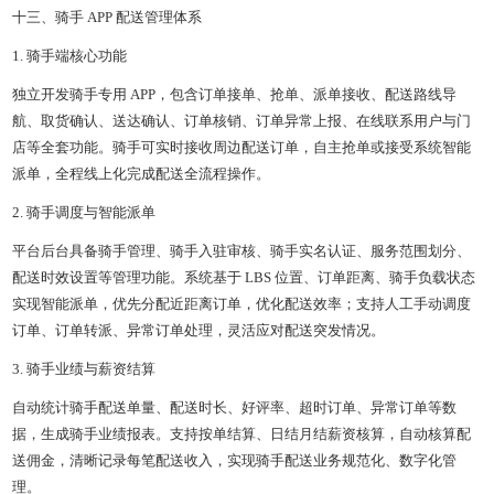
十三、骑手 APP 配送管理体系
1. 骑手端核心功能
独立开发骑手专用 APP，包含订单接单、抢单、派单接收、配送路线导
航、取货确认、送达确认、订单核销、订单异常上报、在线联系用户与门
店等全套功能。骑手可实时接收周边配送订单，自主抢单或接受系统智能
派单，全程线上化完成配送全流程操作。
2. 骑手调度与智能派单
平台后台具备骑手管理、骑手入驻审核、骑手实名认证、服务范围划分、
配送时效设置等管理功能。系统基于 LBS 位置、订单距离、骑手负载状态
实现智能派单，优先分配近距离订单，优化配送效率；支持人工手动调度
订单、订单转派、异常订单处理，灵活应对配送突发情况。
3. 骑手业绩与薪资结算
自动统计骑手配送单量、配送时长、好评率、超时订单、异常订单等数
据，生成骑手业绩报表。支持按单结算、日结月结薪资核算，自动核算配
送佣金，清晰记录每笔配送收入，实现骑手配送业务规范化、数字化管
理。