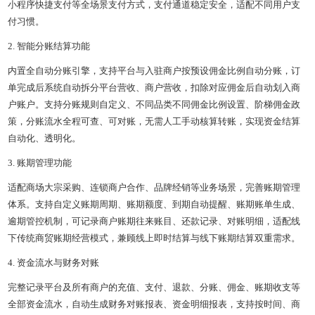
小程序快捷支付等全场景支付方式，支付通道稳定安全，适配不同用户支
付习惯。
2. 智能分账结算功能
内置全自动分账引擎，支持平台与入驻商户按预设佣金比例自动分账，订
单完成后系统自动拆分平台营收、商户营收，扣除对应佣金后自动划入商
户账户。支持分账规则自定义、不同品类不同佣金比例设置、阶梯佣金政
策，分账流水全程可查、可对账，无需人工手动核算转账，实现资金结算
自动化、透明化。
3. 账期管理功能
适配商场大宗采购、连锁商户合作、品牌经销等业务场景，完善账期管理
体系。支持自定义账期周期、账期额度、到期自动提醒、账期账单生成、
逾期管控机制，可记录商户账期往来账目、还款记录、对账明细，适配线
下传统商贸账期经营模式，兼顾线上即时结算与线下账期结算双重需求。
4. 资金流水与财务对账
完整记录平台及所有商户的充值、支付、退款、分账、佣金、账期收支等
全部资金流水，自动生成财务对账报表、资金明细报表，支持按时间、商