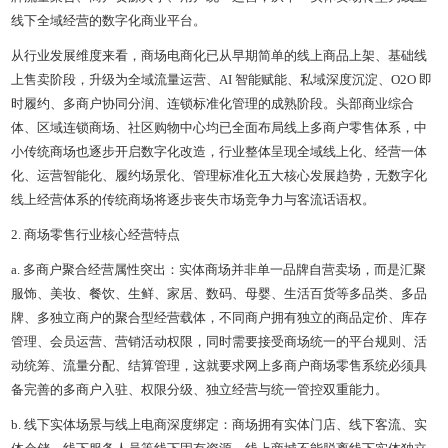
线下全域经营的数字化商业平台。
从行业发展维度来看，商场电商化已从早期简单的线上商品上架、基础线
上售卖阶段，升级为全域流量运营、AI 智能赋能、私域深度沉淀、O2O 即
时履约、多商户协同分润、连锁标准化管理的成熟阶段。头部商业综合
体、区域连锁商场、社区购物中心均已全面布局线上多商户零售体系，中
小传统商场也逐步开启数字化改造，行业整体呈现全域线上化、经营一体
化、运营智能化、履约场景化、管理标准化五大核心发展趋势，无数字化
线上经营体系的传统商场将逐步丧失市场竞争力与客流话语权。
2. 商场零售行业核心经营特点
a. 多商户聚合经营属性突出：实体商场并非单一品牌自营卖场，而是汇聚
服饰、美妆、餐饮、生鲜、家居、数码、母婴、生活百货等多品类、多品
牌、多独立商户的聚合型经营载体，不同商户拥有独立的商品定价、库存
管理、会员运营、营销活动权限，同时需要接受商场统一的平台规则、活
动统筹、流量分配、结算管理，这就要求网上多商户商场零售系统必须具
备完善的多商户入驻、权限分级、独立经营与统一管控双重能力。
b. 线下实体场景与线上电商深度绑定：商场拥有实体门店、线下客流、实