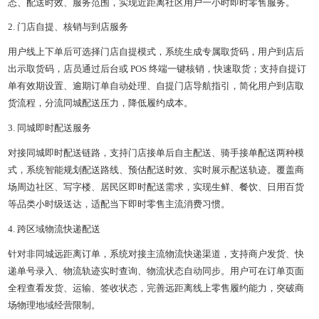
态、配送时效、服务范围，实现近距离社区用户一小时即时零售服务。
2. 门店自提、核销与到店服务
用户线上下单后可选择门店自提模式，系统生成专属取货码，用户到店后
出示取货码，店员通过后台或 POS 终端一键核销，快速取货；支持自提订
单有效期设置、逾期订单自动处理、自提门店导航指引，简化用户到店取
货流程，分流同城配送压力，降低履约成本。
3. 同城即时配送服务
对接同城即时配送链路，支持门店接单后自主配送、骑手接单配送两种模
式，系统智能规划配送路线、预估配送时效、实时展示配送轨迹。覆盖商
场周边社区、写字楼、居民区即时配送需求，实现生鲜、餐饮、日用百货
等品类小时级送达，适配当下即时零售主流消费习惯。
4. 跨区域物流快递配送
针对非同城远距离订单，系统对接主流物流快递渠道，支持商户发货、快
递单号录入、物流轨迹实时查询、物流状态自动同步。用户可在订单页面
全程查看发货、运输、签收状态，完善远距离线上零售履约能力，突破商
场物理地域经营限制。