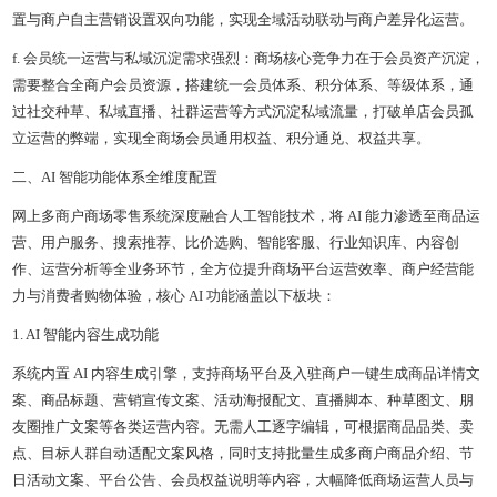
置与商户自主营销设置双向功能，实现全域活动联动与商户差异化运营。
f. 会员统一运营与私域沉淀需求强烈：商场核心竞争力在于会员资产沉淀，
需要整合全商户会员资源，搭建统一会员体系、积分体系、等级体系，通
过社交种草、私域直播、社群运营等方式沉淀私域流量，打破单店会员孤
立运营的弊端，实现全商场会员通用权益、积分通兑、权益共享。
二、AI 智能功能体系全维度配置
网上多商户商场零售系统深度融合人工智能技术，将 AI 能力渗透至商品运
营、用户服务、搜索推荐、比价选购、智能客服、行业知识库、内容创
作、运营分析等全业务环节，全方位提升商场平台运营效率、商户经营能
力与消费者购物体验，核心 AI 功能涵盖以下板块：
1. AI 智能内容生成功能
系统内置 AI 内容生成引擎，支持商场平台及入驻商户一键生成商品详情文
案、商品标题、营销宣传文案、活动海报配文、直播脚本、种草图文、朋
友圈推广文案等各类运营内容。无需人工逐字编辑，可根据商品品类、卖
点、目标人群自动适配文案风格，同时支持批量生成多商户商品介绍、节
日活动文案、平台公告、会员权益说明等内容，大幅降低商场运营人员与