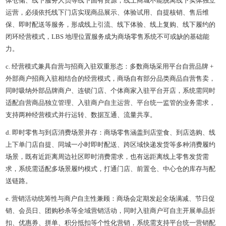
体仓储、线下服务人员等线下固有资源，线上商城不能脱离线下实体独立
运营，必须依托线下门店实现商品展示、体验试用、自提核销、售后维
保、即时配送等服务，形成线上引流、线下体验、线上复购、线下履约的
闭环经营模式，LBS 地理位置服务成为商场零售系统不可或缺的基础能
力。
c. 经营模式兼具自营与招商入驻双重形态：多数商场采用平台自营品牌 +
外部商户招商入驻相结合的经营模式，商场自有部分品类商品自营售卖，
同时吸纳外部品牌商户、连锁门店、个体商家入驻平台开店，系统需同时
适配自营商品独立管理、入驻商户自主运营、平台统一监管的业务需求，
支持两种经营模式并行运转、数据互通、流量共享。
d. 即时零售与到店消费场景并存：商场零售涵盖到店堂食、到店选购、线
上下单门店自提、同城一小时即时配送、跨区域快递发货等多种消费履约
场景，既有近距离周边社区即时消费需求，也有远距离线上零售发货需
求，系统需适配多场景履约模式，打通门店、前置仓、中心仓的库存与配
送链路。
e. 营销活动统筹性与商户自主性兼顾：商场会定期发起全场满减、节日促
销、会员日、团购秒杀等全域营销活动，同时入驻商户可自主开展单品折
扣、优惠券、拼单、积分抵扣等个性化营销，系统需支持平台统一营销配