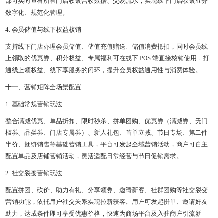
部可实时查看所有门店收银营收数据、交易流水，实现线下门店收银业务
数字化、规范化管理。
4. 会员储值与线下权益核销
支持线下门店办理会员储值、储值充值赠送、储值消费抵扣，同时会员线
上领取的优惠券、积分权益、专属福利可在线下 POS 端直接核销使用，打
通线上领权益、线下享服务的闭环，提升会员权益通用性与消费体验。
十一、营销矩阵全场景配置
1. 基础常规营销玩法
整合满减优惠、单品折扣、限时秒杀、拼单团购、优惠券（满减券、无门
槛券、品类券、门店专属券）、新人礼包、首单立减、节日专场、第二件
半价、捆绑销售等基础营销工具，平台可发起全域营销活动，商户可自主
配置单品及店铺营销活动，灵活适配日常经营与节日促销需求。
2. 社交裂变营销玩法
配置拼团、砍价、助力有礼、分享领券、邀请新客、社群团购等社交裂变
营销功能，依托用户社交关系实现拉新获客。用户可发起拼单、邀请好友
助力，达成条件即可享受优惠价格，快速为商场平台及入驻商户引流新