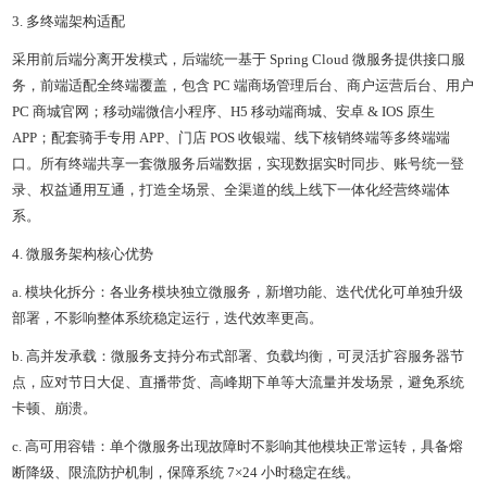
3. 多终端架构适配
采用前后端分离开发模式，后端统一基于 Spring Cloud 微服务提供接口服
务，前端适配全终端覆盖，包含 PC 端商场管理后台、商户运营后台、用户
PC 商城官网；移动端微信小程序、H5 移动端商城、安卓 & IOS 原生
APP；配套骑手专用 APP、门店 POS 收银端、线下核销终端等多终端端
口。所有终端共享一套微服务后端数据，实现数据实时同步、账号统一登
录、权益通用互通，打造全场景、全渠道的线上线下一体化经营终端体
系。
4. 微服务架构核心优势
a. 模块化拆分：各业务模块独立微服务，新增功能、迭代优化可单独升级
部署，不影响整体系统稳定运行，迭代效率更高。
b. 高并发承载：微服务支持分布式部署、负载均衡，可灵活扩容服务器节
点，应对节日大促、直播带货、高峰期下单等大流量并发场景，避免系统
卡顿、崩溃。
c. 高可用容错：单个微服务出现故障时不影响其他模块正常运转，具备熔
断降级、限流防护机制，保障系统 7×24 小时稳定在线。