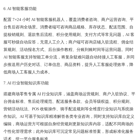
6. AI 智能客服功能
配置 7×24 小时 AI 智能客服机器人，覆盖消费者咨询、商户运营咨询、平
台售后咨询全场景。消费者端可咨询商品规格、库存状态、配送范围、自
提核销规则、退款售后流程、积分使用规则、支付方式等常见问题，AI 客
服可秒级自动应答，无需人工介入；商户端可咨询店铺入驻流程、佣金结
算规则、活动报名方式、后台操作教程、分账到账时间等运营问题。同时
AI 智能客服支持智能工单分流，将复杂疑难问题自动转接人工客服，并同
步推送用户历史对话、订单信息、商品资料，提升人工客服处理效率，降
低商场人工客服人力成本。
7. AI 行业智能知识库功能
搭建商场零售专属 AI 行业知识库，涵盖商场运营规则、商户入驻协议、平
台佣金标准、售后处理规范、配送服务条款、会员等级权益、积分规则、
营销活动玩法、POS 收银操作、骑手配送规则等全维度行业知识与系统操
作知识。AI 可基于知识库精准解答各类专业咨询，同时支持知识库自定义
编辑，商场运营方可根据自身经营规则更新知识库内容，适配不同商场的
个性化管理需求；此外知识库可沉淀常见问题标准答案，形成标准化服务
话术，统一平台服务标准。