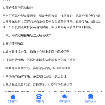
4. 商户流量与活动扶持
平台可统筹分配首页流量、活动专区资源，优质商户、高评分商户可获得
更多曝光推荐；支持商户自主报名平台全域营销活动、直播专场、团购活
动，平台提供流量扶持与运营赋能，实现商场与入驻商户互利共赢。
十八、系统适用使用场景及经营模式
1. 核心使用场景
a. 城市商业综合体、购物中心线上多商户商城运营；
b. 连锁百货商场、区域性老牌实体商场数字化线上升级；
c. 社区邻里购物中心、县域综合商场 O2O 零售经营；
d. 商场场内品牌专柜、多连锁门店统一线上管理；
e. 商场私域流量沉淀、直播带货、社交种草全域运营；
f. 线下门店到店消费、线上下单自提、同城即时配送、跨区域快递零售全场
景履约。
返回首页
一键拨号
在线咨询
预约演示