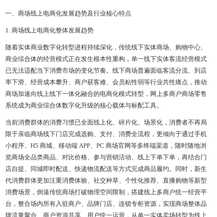
一、商场线上电商化发展趋势及行业核心特点
1. 商场线上电商化整体发展趋势
随着实体商业数字化转型进程持续深化，传统线下实体商场、购物中心、
商业综合体的经营模式正在发生根本性重构，单一线下实体客流经营模式
已无法适配当下消费市场的变化节奏。线下商场普遍面临客流分流、到店
率下滑、经营成本攀升、商户获客难、会员粘性弱等行业共性痛点，推动
商场加速向线上线下一体化融合的电商化模式转型，网上多商户商场零售
系统成为商业综合体数字化升级的核心载体与标配工具。
当前消费群体的消费习惯已全面线上化、碎片化、场景化，消费者不再局
限于亲临商场线下门店完成选购、支付、消费全流程，更倾向于通过手机
小程序、H5 商城、移动端 APP、PC 商场官网等多终端渠道，随时随地浏
览商场全品类商品、对比价格、参与营销活动、线上下单下单，再结合门
店自提、同城即时配送、快递物流配送等方式完成商品履约。同时，新生
代消费群体更加注重消费体验、社交种草、个性化推荐、直播购物等新型
消费场景，倒逼传统商场打破物理空间限制，搭建线上多商户统一经营平
台，整合场内所有入驻商户、品牌门店、连锁专柜资源，实现商场整体品
牌流量聚合、商户资源共享、用户统一运营，从单一实体卖场转型为线上