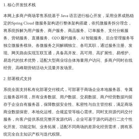
1. 核心开发技术栈
本网上多商户商场零售系统基于 Java 语言进行核心开发，采用业界成熟稳
定的Spring Cloud 微服务架构进行整体架构搭建，依托微服务拆分理念，
将系统拆解为用户服务、商户服务、商品服务、订单服务、支付分账服
务、营销服务、直播服务、O2O 履约服务、AI 智能服务、后台管理服务等
独立微服务模块。各微服务之间解耦独立、各司其职，通过服务注册、发
现、网关路由实现互联互通，具备高并发、高可用、高扩展性、易维护、
易迭代的技术优势，适配大型商业综合体海量用户访问、多商户同时在线
经营、高峰期营销活动大流量并发场景。
2. 部署模式支持
系统全面支持私有化部署交付模式，可部署于商场企业本地服务器、专属
云服务器环境，所有业务数据、用户数据、交易数据、商户经营数据均留
存于企业自有服务器，保障数据安全性、私密性与自主管控权，满足商场
商业数据保密、本地化运维、合规监管等核心需求。同时支持源代码交付
服务，向客户提供系统完整开发源代码，企业可基于源代码进行二次个性
化开发、功能定制、业务拓展，适配不同商场的差异化经营需求，拥有系
统完全自主知识产权与迭代权限。