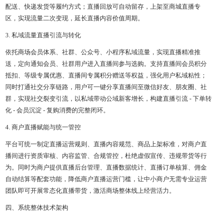
配送、快递发货等履约方式；直播回放可自动留存，上架至商城直播专
区，实现流量二次变现，延长直播内容价值周期。
3. 私域流量直播引流与转化
依托商场会员体系、社群、公众号、小程序私域流量，实现直播精准推
送，定向通知会员、社群用户进入直播间参与选购。支持直播间会员积分
抵扣、等级专属优惠、直播间专属积分赠送等权益，强化用户私域粘性；
同时打通社交分享链路，用户可一键分享直播间至微信好友、朋友圈、社
群，实现社交裂变引流，以私域带动公域新客增长，构建直播引流 - 下单转
化 - 会员沉淀 - 复购消费的完整闭环。
4. 商户直播赋能与统一管控
平台可统一制定直播运营规则、直播内容规范、商品上架标准，对商户直
播间进行资质审核、内容监管、合规管控，杜绝虚假宣传、违规带货等行
为。同时为商户提供直播后台管理、直播数据统计、直播订单核算、佣金
自动结算等配套功能，降低商户直播运营门槛，让中小商户无需专业运营
团队即可开展常态化直播带货，激活商场整体线上经营活力。
四、系统整体技术架构