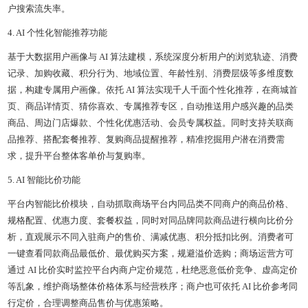
户搜索流失率。
4. AI 个性化智能推荐功能
基于大数据用户画像与 AI 算法建模，系统深度分析用户的浏览轨迹、消费
记录、加购收藏、积分行为、地域位置、年龄性别、消费层级等多维度数
据，构建专属用户画像。依托 AI 算法实现千人千面个性化推荐，在商城首
页、商品详情页、猜你喜欢、专属推荐专区，自动推送用户感兴趣的品类
商品、周边门店爆款、个性化优惠活动、会员专属权益。同时支持关联商
品推荐、搭配套餐推荐、复购商品提醒推荐，精准挖掘用户潜在消费需
求，提升平台整体客单价与复购率。
5. AI 智能比价功能
平台内智能比价模块，自动抓取商场平台内同品类不同商户的商品价格、
规格配置、优惠力度、套餐权益，同时对同品牌同款商品进行横向比价分
析，直观展示不同入驻商户的售价、满减优惠、积分抵扣比例。消费者可
一键查看同款商品最低价、最优购买方案，规避溢价选购；商场运营方可
通过 AI 比价实时监控平台内商户定价规范，杜绝恶意低价竞争、虚高定价
等乱象，维护商场整体价格体系与经营秩序；商户也可依托 AI 比价参考同
行定价，合理调整商品售价与优惠策略。