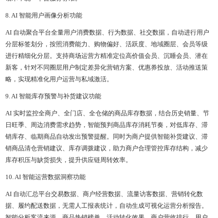
8. AI 智能用户画像分析功能
AI 自动聚合平台全量用户消费数据、行为数据、社交数据，自动进行用户
分层标签划分，按照消费能力、购物偏好、活跃度、地域圈层、会员等级
进行精细化分层。支持商场运营方精准定位高价值会员、沉睡会员、潜在
新客，针对不同圈层用户制定差异化营销方案、优惠券投放、活动推送策
略，实现精准化用户运营与私域激活。
9. AI 智能库存预警与补货建议功能
AI 实时监控全商户、全门店、全仓储的商品库存数据，结合历史销量、节
日旺季、周边消费需求趋势，智能预判商品库存消耗节奏，对低库存、滞
销库存、临期商品自动发出预警提醒。同时为商户提供智能补货建议、滞
销商品清仓营销建议、库存调拨建议，助力商户合理管控库存结构，减少
库存积压与缺货损失，提升供应链周转效率。
10. AI 智能运营数据洞察功能
AI 自动汇总平台交易数据、商户经营数据、流量访客数据、营销转化数
据、履约配送数据，无需人工报表统计，自动生成可视化运营分析报告。
智能分析客流来源、商品热销榜单、活动转化效果、商户营收排行、用户