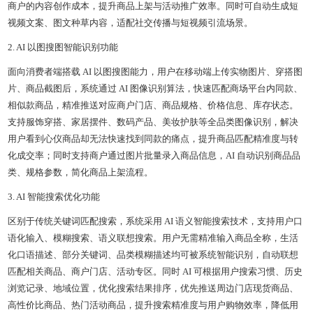
商户的内容创作成本，提升商品上架与活动推广效率。同时可自动生成短
视频文案、图文种草内容，适配社交传播与短视频引流场景。
2. AI 以图搜图智能识别功能
面向消费者端搭载 AI 以图搜图能力，用户在移动端上传实物图片、穿搭图
片、商品截图后，系统通过 AI 图像识别算法，快速匹配商场平台内同款、
相似款商品，精准推送对应商户门店、商品规格、价格信息、库存状态。
支持服饰穿搭、家居摆件、数码产品、美妆护肤等全品类图像识别，解决
用户看到心仪商品却无法快速找到同款的痛点，提升商品匹配精准度与转
化成交率；同时支持商户通过图片批量录入商品信息，AI 自动识别商品品
类、规格参数，简化商品上架流程。
3. AI 智能搜索优化功能
区别于传统关键词匹配搜索，系统采用 AI 语义智能搜索技术，支持用户口
语化输入、模糊搜索、语义联想搜索。用户无需精准输入商品全称，生活
化口语描述、部分关键词、品类模糊描述均可被系统智能识别，自动联想
匹配相关商品、商户门店、活动专区。同时 AI 可根据用户搜索习惯、历史
浏览记录、地域位置，优化搜索结果排序，优先推送周边门店现货商品、
高性价比商品、热门活动商品，提升搜索精准度与用户购物效率，降低用